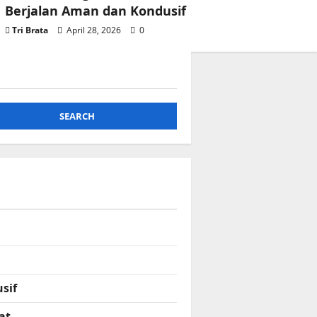
Berjalan Aman dan Kondusif
Tri Brata
April 28, 2026
0
SEARCH
sif
at