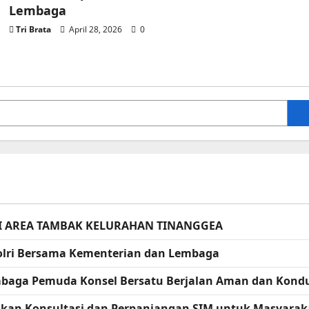
Lembaga
Tri Brata
April 28, 2026
0
I AREA TAMBAK KELURAHAN TINANGGEA
apolri Bersama Kementerian dan Lembaga
embaga Pemuda Konsel Bersatu Berjalan Aman dan Kondu
erikan Konsultasi dan Perpanjangan SIM untuk Masyarak