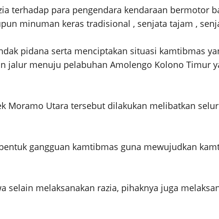
razia terhadap para pengendara kendaraan bermotor
minuman keras tradisional , senjata tajam , senjat
tindak pidana serta menciptakan situasi kamtibmas 
n jalur menuju pelabuhan Amolengo Kolono Timur y
sek Moramo Utara tersebut dilakukan melibatkan sel
a bentuk gangguan kamtibmas guna mewujudkan kamt
 selain melaksanakan razia, pihaknya juga melaksa