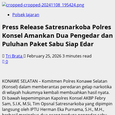
Polsek Jajaran
Press Release Satresnarkoba Polres
Konsel Amankan Dua Pengedar dan
Puluhan Paket Sabu Siap Edar
Tri Brata
February 25, 2026
3 minutes read
0
KONAWE SELATAN – Komitmen Polres Konawe Selatan
(Konsel) dalam memberantas peredaran gelap narkotika
di wilayah hukumnya kembali membuahkan hasil nyata.
Di bawah kepemimpinan Kapolres Konsel AKBP Febry
Sam, S.I.K, M.Si, Tim Opsnal Satresnarkoba yang dipimpin
langsung oleh IPTU Herman Eka Purnama, S.H., M.H.,
berhasil meringkus dua orang terduga pengedar sabu