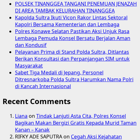
POLSEK TINANGGEA TANGANI PENEMUAN JENAZAH
DI AREA TAMBAK KELURAHAN TINANGGEA
Kapolda Sultra Ikuti Vicon Rakor Lintas Sektoral
Kapolri Bersama Kementerian dan Lembaga
Polres Konawe Selatan Pastikan Aksi Unjuk Rasa
Lembaga Pemuda Konsel Bersatu Berjalan Aman
dan Kondusif
Pelayanan Prima di Stand Polda Sultra, Ditlantas
Berikan Konsultasi dan Perpanjangan SIM untuk
Masyarakat
Sabet Tiga Medali di Jepang, Personel
Ditresnarkoba Polda Sultra Harumkan Nama Polri
di Kancah Internasional
Recent Comments
Liana
on
Tindak Lanjuti Asta Cita, Polres Konsel
Bagikan Makan Bergizi Gratis Kepada Murid Taman
Kanan – Kanak
RIFKY ADE SAPUTRA
on
Cegah Aksi Kejahatan