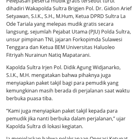
Pelepasan peserta mudik gratis tersebut turut
dihadiri Wakapolda Sultra Brigjen Pol. Dr. Gidion Arief
Setyawan, S.I.K., S.H., M.Hum, Ketua DPRD Sultra La
Ode Tariala yang melepas mudik gratis secara
langsung, sejumlah Pejabat Utama (PJU) Polda Sultra,
unsur pimpinan TNI, jajaran Forkopimda Sulawesi
Tenggara dan Ketua BEM Universitas Haluoleo
Fitriyah Nurainun Natiq Mapatarani.
Kapolda Sultra Irjen Pol. Didik Agung Widjanarko,
S.I.K., M.H. mengatakan bahwa pihaknya juga
menyiapkan paket takjil bagi para pemudik yang
kemungkinan masih berada di perjalanan saat waktu
berbuka puasa tiba.
“Kami juga menyiapkan paket takjil kepada para
pemudik jika nanti berbuka dalam perjalanan,” ujar
Kapolda Sultra di lokasi kegiatan.
Ia menjelaskan bahwa pelaksanaan Operasi Ketupat