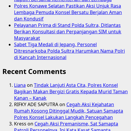
Polres Konawe Selatan Pastikan Aksi Unjuk Rasa
Lembaga Pemuda Konsel Bersatu Berjalan Aman
dan Kondusif
Pelayanan Prima di Stand Polda Sultra, Ditlantas
Berikan Konsultasi dan Perpanjangan SIM untuk
Masyarakat
Sabet Tiga Medali di Jepang, Personel
Ditresnarkoba Polda Sultra Harumkan Nama Polri
di Kancah Internasional
Recent Comments
Liana
on
Tindak Lanjuti Asta Cita, Polres Konsel
Bagikan Makan Bergizi Gratis Kepada Murid Taman
Kanan – Kanak
RIFKY ADE SAPUTRA
on
Cegah Aksi Kejahatan
Rumah Kosong Ditinggal Mudik, Satuan Samapta
Polres Konsel Lakukan Langkah Pencegahan
Kress
on
Cegah Aksi Premanisme, Sat Samapta
Patroli Personelnya. Ini Kata Kasat Samapta