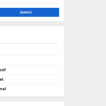
SEARCH
sif
at
onal