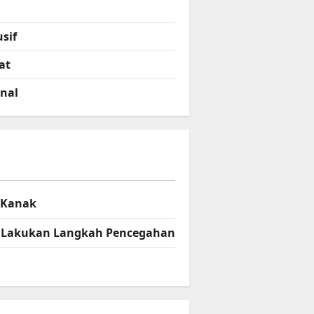
sif
at
onal
– Kanak
el Lakukan Langkah Pencegahan