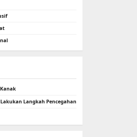
sif
at
onal
– Kanak
el Lakukan Langkah Pencegahan