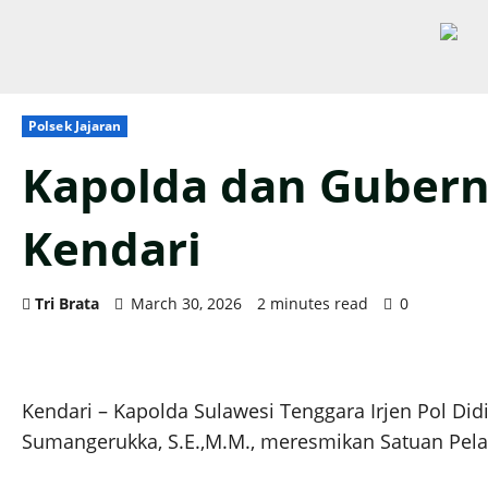
Polsek Jajaran
Kapolda dan Gubernu
Kendari
Tri Brata
March 30, 2026
2 minutes read
0
Kendari – Kapolda Sulawesi Tenggara Irjen Pol Did
Sumangerukka, S.E.,M.M., meresmikan Satuan Pelay