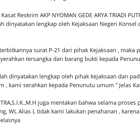
ui Kasat Reskrim AKP NYOMAN GEDE ARYA TRIADI PUTR
ah dinyatakan lengkap oleh Kejaksaan Negeri Konsel 
rbitkannya surat P-21 dari pihak Kejaksaan , maka pr
enyerahkan tersangka dan barang bukti kepada Penu
dah dinyatakan lengkap oleh pihak kejaksaan dan pad
m , kami serahkan kepada Penunutu umum ” Jelas Ka
,S.I.K.,M.H juga mentakan bahwa selama proses peny
g, WL Alias L tidak kami lakukan penahanan , karena
jelasnya