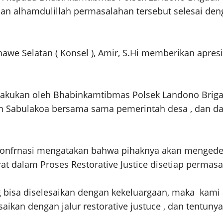
n alhamdulillah permasalahan tersebut selesai deng
e Selatan ( Konsel ), Amir, S.Hi memberikan apresi
 dilakukan oleh Bhabinkamtibmas Polsek Landono Briga
n Sabulakoa bersama sama pemerintah desa , dan dar
konfrnasi mengatakan bahwa pihaknya akan mengedep
t dalam Proses Restorative Justice disetiap permasa
ng bisa diselesaikan dengan kekeluargaan, maka ka
aikan dengan jalur restorative justuce , dan tentun