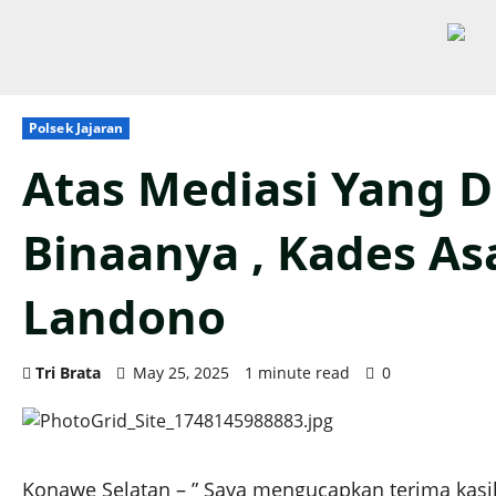
Polsek Jajaran
Atas Mediasi Yang 
Binaanya , Kades As
Landono
Tri Brata
May 25, 2025
1 minute read
0
Konawe Selatan – ” Saya mengucapkan terima kas