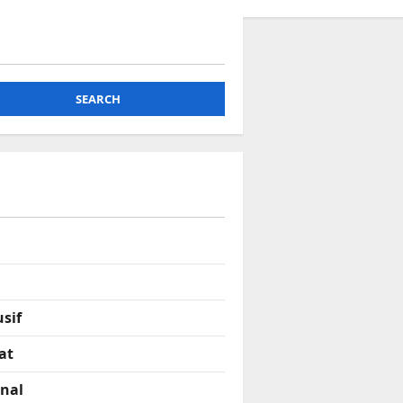
SEARCH
sif
at
onal