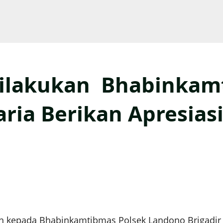
Dilakukan Bhabinkam
aria Berikan Apresias
ih kepada Bhabinkamtibmas Polsek Landono Brigadir 